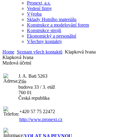
Pronext, a.s.
Vedení firmy
Výroba
Sklady Hutního materiálu
Konstrukce a modelování forem
Konstrukce strojů
Ekonomický a personální
Všechny kontakty
Home
Seznam všech kontaktů
Klapková Ivana
Klapková Ivana
Mzdová účetní
J. A. Bati 5263
Zlín
budova 33 / 3. etáž
760 01
Česká republika
+420 57 75 22472
http://www.pronext.cz
VOLAT NA PEVNOU