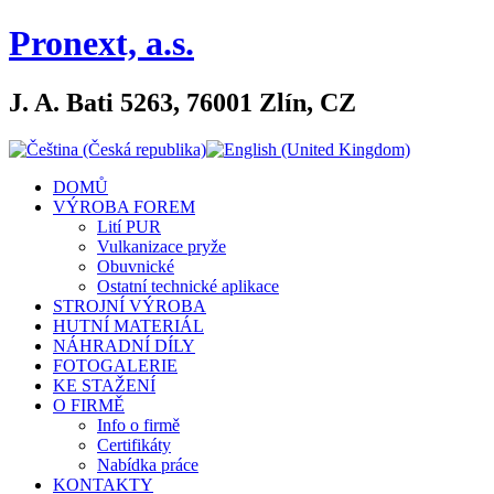
Pronext, a.s.
J. A. Bati 5263, 76001 Zlín, CZ
DOMŮ
VÝROBA FOREM
Lití PUR
Vulkanizace pryže
Obuvnické
Ostatní technické aplikace
STROJNÍ VÝROBA
HUTNÍ MATERIÁL
NÁHRADNÍ DÍLY
FOTOGALERIE
KE STAŽENÍ
O FIRMĚ
Info o firmě
Certifikáty
Nabídka práce
KONTAKTY