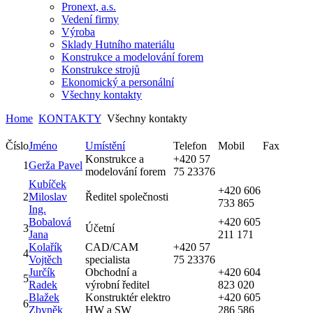
Pronext, a.s.
Vedení firmy
Výroba
Sklady Hutního materiálu
Konstrukce a modelování forem
Konstrukce strojů
Ekonomický a personální
Všechny kontakty
Home
KONTAKTY
Všechny kontakty
Číslo
Jméno
Umístění
Telefon
Mobil
Fax
Konstrukce a
+420 57
1
Gerža Pavel
modelování forem
75 23376
Kubíček
+420 606
2
Miloslav
Ředitel společnosti
733 865
Ing.
Bobalová
+420 605
3
Účetní
Jana
211 171
Kolařík
CAD/CAM
+420 57
4
Vojtěch
specialista
75 23376
Jurčík
Obchodní a
+420 604
5
Radek
výrobní ředitel
823 020
Blažek
Konstruktér elektro
+420 605
6
Zbyněk
HW a SW
286 586