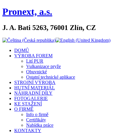
Pronext, a.s.
J. A. Bati 5263, 76001 Zlín, CZ
DOMŮ
VÝROBA FOREM
Lití PUR
Vulkanizace pryže
Obuvnické
Ostatní technické aplikace
STROJNÍ VÝROBA
HUTNÍ MATERIÁL
NÁHRADNÍ DÍLY
FOTOGALERIE
KE STAŽENÍ
O FIRMĚ
Info o firmě
Certifikáty
Nabídka práce
KONTAKTY