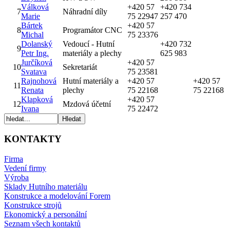
Válková
+420 57
+420 734
7
Náhradní díly
Marie
75 22947
257 470
Bártek
+420 57
8
Programátor CNC
Michal
75 23376
Dolanský
Vedoucí - Hutní
+420 732
9
Petr Ing.
materiály a plechy
625 983
Jurčíková
+420 57
10
Sekretariát
Svatava
75 23581
Rajnohová
Hutní materiály a
+420 57
+420 57
11
Renata
plechy
75 22168
75 22168
Klapková
+420 57
12
Mzdová účetní
Ivana
75 22472
KONTAKTY
Firma
Vedení firmy
Výroba
Sklady Hutního materiálu
Konstrukce a modelování Forem
Konstrukce strojů
Ekonomický a personální
Seznam všech kontaktů